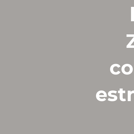
co
estr