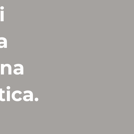
i
a
una
tica.