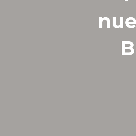
nue
B