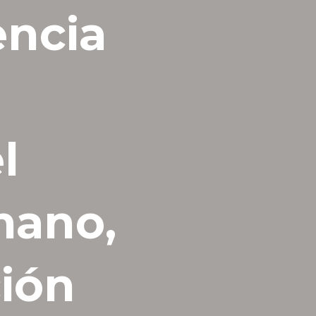
encia
l
mano,
ción