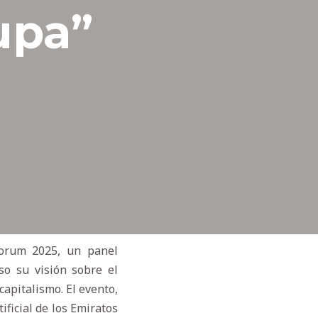
upa”
Forum 2025, un panel
o su visión sobre el
 capitalismo. El evento,
ficial de los Emiratos