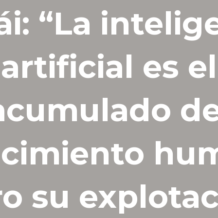
i: “La intelig
artificial es el
acumulado de
cimiento hu
o su explota