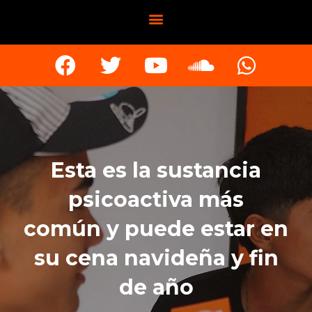
Esta es la sustancia
psicoactiva más
común y puede estar en
su cena navideña y fin
de año