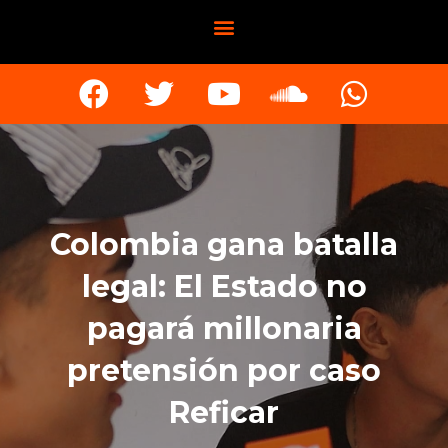
Colombia gana batalla
legal: El Estado no
pagará millonaria
pretensión por caso
Reficar