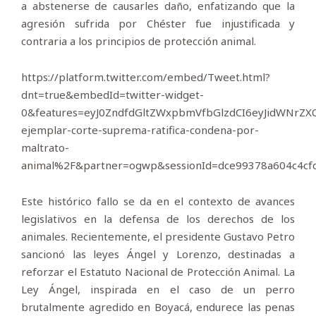
a abstenerse de causarles daño, enfatizando que la
agresión sufrida por Chéster fue injustificada y
contraria a los principios de protección animal.
https://platform.twitter.com/embed/Tweet.html?
dnt=true&embedId=twitter-widget-
0&features=eyJ0ZndfdGltZWxpbmVfbGlzdCI6eyJidWNrZ
ejemplar-corte-suprema-ratifica-condena-por-
maltrato-
animal%2F&partner=ogwp&sessionId=dce99378a604c4c
Este histórico fallo se da en el contexto de avances
legislativos en la defensa de los derechos de los
animales. Recientemente, el presidente Gustavo Petro
sancionó las leyes Ángel y Lorenzo, destinadas a
reforzar el Estatuto Nacional de Protección Animal. La
Ley Ángel, inspirada en el caso de un perro
brutalmente agredido en Boyacá, endurece las penas