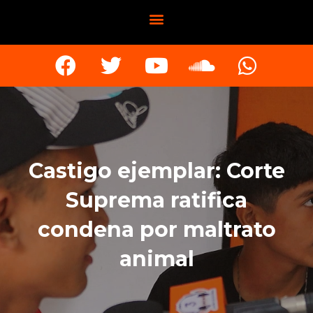
Castigo ejemplar: Corte
Suprema ratifica
condena por maltrato
animal