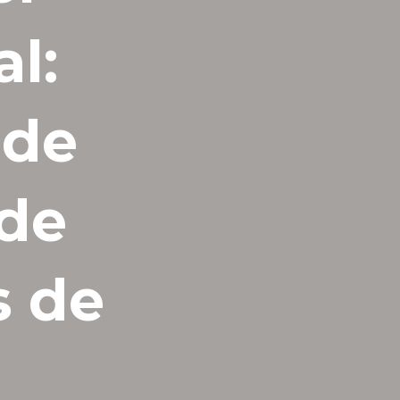
l:
 de
 de
s de