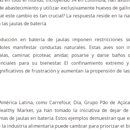
s en todo el mundo, incluyendo 94 en Colombia, han asu
e abastecimiento y utilizar exclusivamente huevos de gallin
ué este cambio es tan crucial? La respuesta reside en la n
 las jaulas de batería.
ducción en batería de jaulas imponen restricciones se
doles manifestar conductas naturales. Estas aves son i
as, caminar, picotear, anidar, posarse y darse baños 
ciales para su bienestar. El confinamiento extremo y 
gnificativos de frustración y aumentan la propensión de las 
mérica Latina, como Carrefour, Día, Grupo Pão de Açúc
ealthy Market, ya han tomado la iniciativa de dejar de
mas de jaulas en batería. Estos ejemplos demuestran que es
 la industria alimentaria puede cambiar para priorizar el b