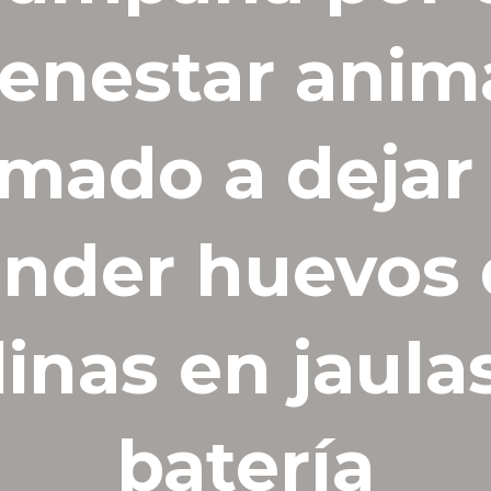
ienestar anima
amado a dejar
nder huevos
linas en jaula
batería