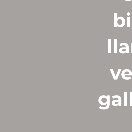
b
ll
ve
gal