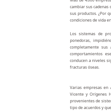
Más de 4.000 empresa
cambiar sus cadenas d
sus productos. ¿Por q
condiciones de vida en
Los sistemas de pro
ponedoras, impidién
completamente sus al
comportamientos esen
conducen a niveles si
fracturas óseas.
Varias empresas en A
Vicente y Orígenes H
provenientes de siste
tipo de acuerdos y que